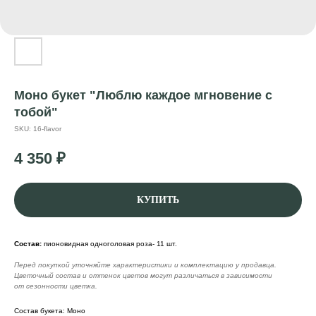
Моно букет "Люблю каждое мгновение с
тобой"
SKU:
16-flavor
4 350
₽
КУПИТЬ
Состав:
пионовидная одноголовая роза- 11 шт.
Перед покупкой уточняйте характеристики и комплектацию у продавца.
Цветочный состав и оттенок цветов могут различаться в зависимости
от сезонности цветка.
Состав букета: Моно